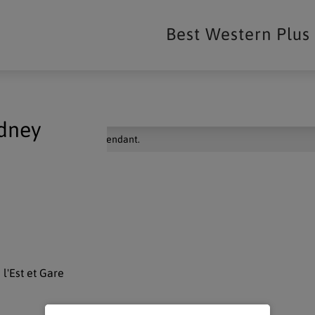
Best Western Plus
ydney
ar un propriétaire indépendant.
l'Est et Gare