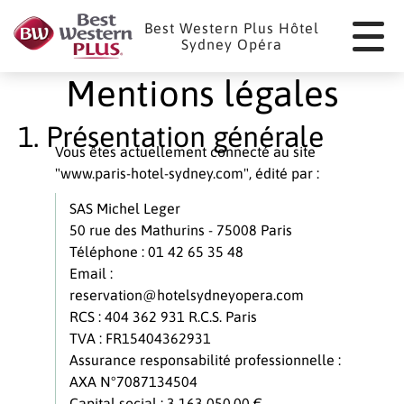
Panneau de gestion des cookies
Best Western Plus Hôtel
Sydney Opéra
Mentions légales
Présentation générale
Vous êtes actuellement connecté au site
"www.paris-hotel-sydney.com", édité par :
SAS Michel Leger
50 rue des Mathurins - 75008 Paris
Téléphone : 01 42 65 35 48
Email :
reservation@hotelsydneyopera.com
RCS : 404 362 931 R.C.S. Paris
TVA : FR15404362931
Assurance responsabilité professionnelle :
AXA N°7087134504
Capital social : 3 163 050,00 €