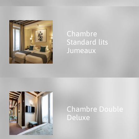
Chambre
Standard lits
Jumeaux
Chambre Double
Deluxe